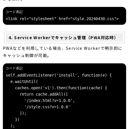
<link rel="stylesheet" href="style.20240430.css">
4. Service Workerでキャッシュ管理（PWA対応時）
PWAなどを利用している場合、Service Workerで明示的に
キャッシュ制御が可能。
self.addEventListener('install', function(e) {
  e.waitUntil(
    caches.open('v1').then(function(cache) {
      return cache.addAll([
        '/index.html?v=1.0.0',
        '/style.css?v=1.0.0'
      ]);
    })
  );