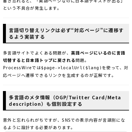
書き忘れると、「英語ページなのに日本語テキストが出る」
という不具合が発生します。
言語切り替えリンクは必ず“対応ページ”に遷移す
るよう実装する
多言語サイトでよくある問題が、
英語ページにいるのに言語
切替すると日本語トップに戻される
問題。
ProcessWireでは
を使って、対
$page->localUrl($lang)
応ページへ遷移できるリンクを生成するのが正解です。
多言語のメタ情報（OGP/Twitter Card/Meta
description）も個別設定する
意外と忘れられがちですが、SNSでの表示内容が言語別にな
るように設計する必要があります。